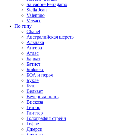
Salvadore Ferragamo
Stella Jean
Valentino
Versace
По типу
Chanel
Австралийская шерсть
Альпака
Ангора
Атлас
Бархат
Батист
Бифлекс
БОА и перья
Букле
Бязь
Вельвет
Вечерняя ткань
Вискоза
Гипюр
Глиттер
Голография-стрейч
Гофре
Джерси
Джинса