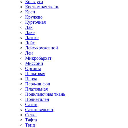
Кольчуга
Костюмная ткань
Креп
Кружево
Курточная
Лак
Лаке
Латекс
Лейс
Лейс-кружевной
Лен
Микробархат
Миссони
Органза
Пальтовая
Парча
Перл-шифон
Плательная
Подкладочная ткань
Полиэтилен
Сатин
Сатин вельвет
Сетка
Тафта
Твид