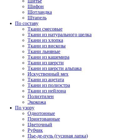
Шитье
Шифон
Шотландка
Штапель
По составу
Ткани смесовые
Ткани из натурального шелка
Ткани из хлопка
Ткани из вискозы
Ткани льняные
Ткани из кашемира
Ткани из шерсти
Ткани из шерсти альпака
Искуственный мех
Ткани из ацетата
Ткани из полиэстра
Ткани из нейлона
Полиэтилен
Экокожа
По узору
Однотонные
Принтованные
Цветочный
Рубчик
Пье-де-пуль (гусиная лапка)