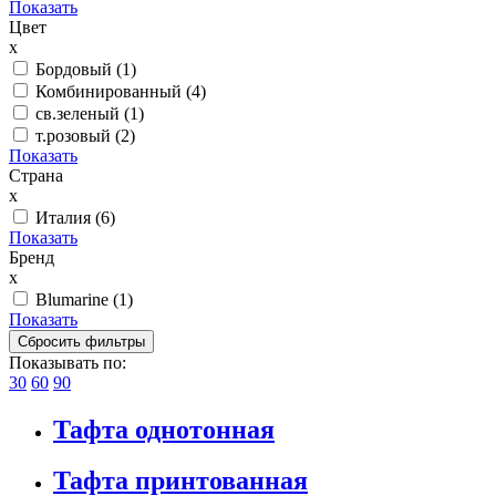
Показать
Цвет
x
Бордовый (
1
)
Комбинированный (
4
)
св.зеленый (
1
)
т.розовый (
2
)
Показать
Страна
x
Италия (
6
)
Показать
Бренд
x
Blumarine (
1
)
Показать
Показывать по:
30
60
90
Тафта однотонная
Тафта принтованная