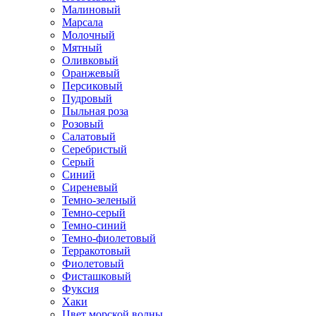
Малиновый
Марсала
Молочный
Мятный
Оливковый
Оранжевый
Персиковый
Пудровый
Пыльная роза
Розовый
Салатовый
Серебристый
Серый
Синий
Сиреневый
Темно-зеленый
Темно-серый
Темно-синий
Темно-фиолетовый
Терракотовый
Фиолетовый
Фисташковый
Фуксия
Хаки
Цвет морской волны