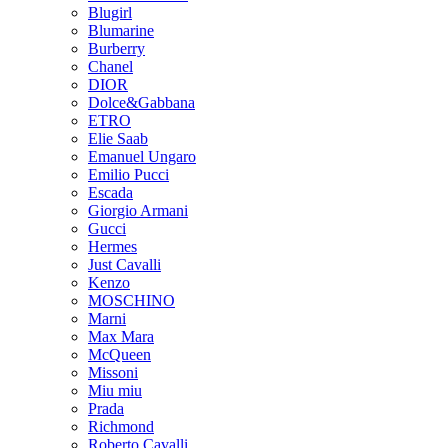
Blugirl
Blumarine
Burberry
Chanel
DIOR
Dolce&Gabbana
ETRO
Elie Saab
Emanuel Ungaro
Emilio Pucci
Escada
Giorgio Armani
Gucci
Hermes
Just Cavalli
Kenzo
MOSCHINO
Marni
Max Mara
McQueen
Missoni
Miu miu
Prada
Richmond
Roberto Cavalli