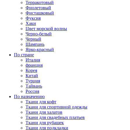
Терракотовый
Фиолетовый
Фисташковый
Фуксия
Хаки
Цвет морской волны
Черно-белый
Черный
Шампань
Ярко-красный
По стране
Италия
франция
Корея
Китай
Турция
Тайвань
Россия
По назначению
Ткани для кофт
Ткани для спортивной одежды
Ткани для халатов
Ткани для свадебных платьев
Ткани для рубашек
Ткани для подкладки