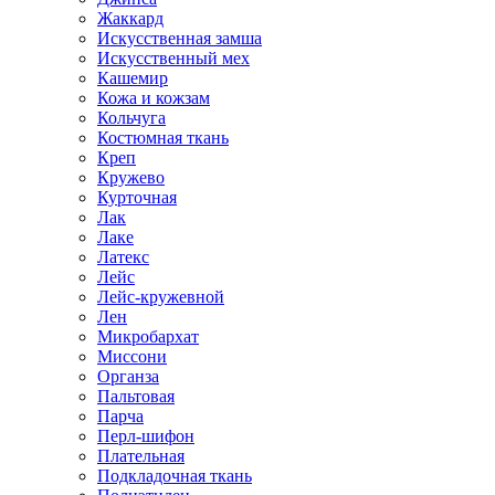
Жаккард
Искусственная замша
Искусственный мех
Кашемир
Кожа и кожзам
Кольчуга
Костюмная ткань
Креп
Кружево
Курточная
Лак
Лаке
Латекс
Лейс
Лейс-кружевной
Лен
Микробархат
Миссони
Органза
Пальтовая
Парча
Перл-шифон
Плательная
Подкладочная ткань