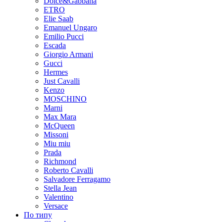
Dolce&Gabbana
ETRO
Elie Saab
Emanuel Ungaro
Emilio Pucci
Escada
Giorgio Armani
Gucci
Hermes
Just Cavalli
Kenzo
MOSCHINO
Marni
Max Mara
McQueen
Missoni
Miu miu
Prada
Richmond
Roberto Cavalli
Salvadore Ferragamo
Stella Jean
Valentino
Versace
По типу