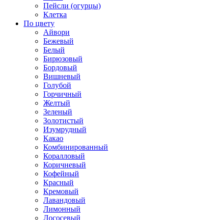
Пейсли (огурцы)
Клетка
По цвету
Айвори
Бежевый
Белый
Бирюзовый
Бордовый
Вишневый
Голубой
Горчичный
Желтый
Зеленый
Золотистый
Изумрудный
Какао
Комбинированный
Коралловый
Коричневый
Кофейный
Красный
Кремовый
Лавандовый
Лимонный
Лососевый