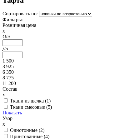
Тафта
Сортировать по:
Фильтры:
Розничная цена
x
От
До
1 500
3 925
6 350
8 775
11 200
Состав
x
Ткани из шелка (
1
)
Ткани смесовые (
5
)
Показать
Узор
x
Однотонные (
2
)
Принтованные (
4
)