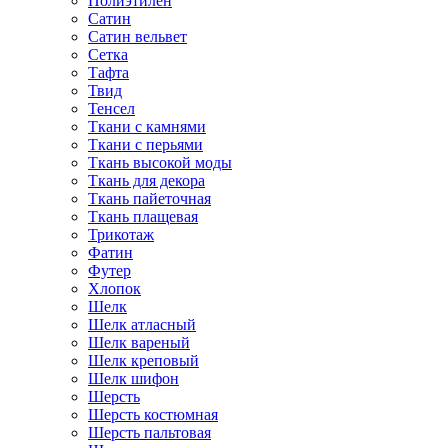
Полиэтилен
Сатин
Сатин вельвет
Сетка
Тафта
Твид
Тенсел
Ткани с камнями
Ткани с перьями
Ткань высокой моды
Ткань для декора
Ткань пайеточная
Ткань плащевая
Трикотаж
Фатин
Футер
Хлопок
Шелк
Шелк атласный
Шелк вареный
Шелк креповый
Шелк шифон
Шерсть
Шерсть костюмная
Шерсть пальтовая