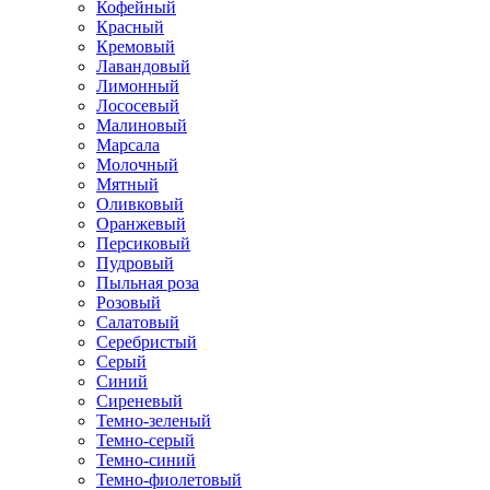
Кофейный
Красный
Кремовый
Лавандовый
Лимонный
Лососевый
Малиновый
Марсала
Молочный
Мятный
Оливковый
Оранжевый
Персиковый
Пудровый
Пыльная роза
Розовый
Салатовый
Серебристый
Серый
Синий
Сиреневый
Темно-зеленый
Темно-серый
Темно-синий
Темно-фиолетовый