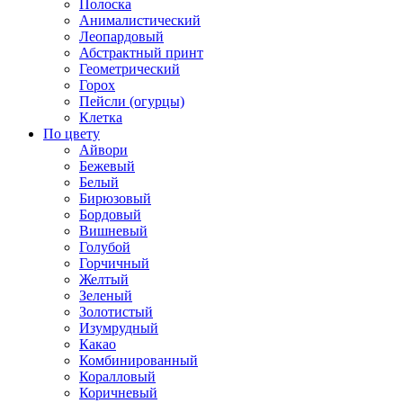
Полоска
Анималистический
Леопардовый
Абстрактный принт
Геометрический
Горох
Пейсли (огурцы)
Клетка
По цвету
Айвори
Бежевый
Белый
Бирюзовый
Бордовый
Вишневый
Голубой
Горчичный
Желтый
Зеленый
Золотистый
Изумрудный
Какао
Комбинированный
Коралловый
Коричневый