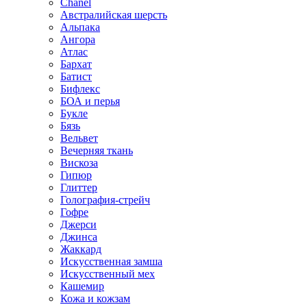
Chanel
Австралийская шерсть
Альпака
Ангора
Атлас
Бархат
Батист
Бифлекс
БОА и перья
Букле
Бязь
Вельвет
Вечерняя ткань
Вискоза
Гипюр
Глиттер
Голография-стрейч
Гофре
Джерси
Джинса
Жаккард
Искусственная замша
Искусственный мех
Кашемир
Кожа и кожзам