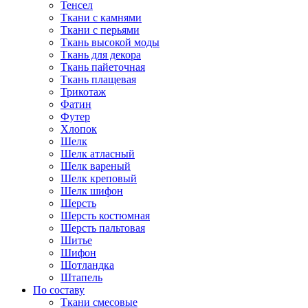
Тенсел
Ткани с камнями
Ткани с перьями
Ткань высокой моды
Ткань для декора
Ткань пайеточная
Ткань плащевая
Трикотаж
Фатин
Футер
Хлопок
Шелк
Шелк атласный
Шелк вареный
Шелк креповый
Шелк шифон
Шерсть
Шерсть костюмная
Шерсть пальтовая
Шитье
Шифон
Шотландка
Штапель
По составу
Ткани смесовые