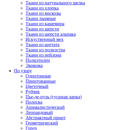
Ткани из натурального шелка
Ткани из хлопка
Ткани из вискозы
Ткани льняные
Ткани из кашемира
Ткани из шерсти
Ткани из шерсти альпака
Искуственный мех
Ткани из ацетата
Ткани из полиэстра
Ткани из нейлона
Полиэтилен
Экокожа
По узору
Однотонные
Принтованные
Цветочный
Рубчик
Пье-де-пуль (гусиная лапка)
Полоска
Анималистический
Леопардовый
Абстрактный принт
Геометрический
Горох