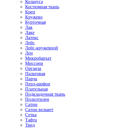
Кольчуга
Костюмная ткань
Креп
Кружево
Курточная
Лак
Лаке
Латекс
Лейс
Лейс-кружевной
Лен
Микробархат
Миссони
Органза
Пальтовая
Парча
Перл-шифон
Плательная
Подкладочная ткань
Полиэтилен
Сатин
Сатин вельвет
Сетка
Тафта
Твид