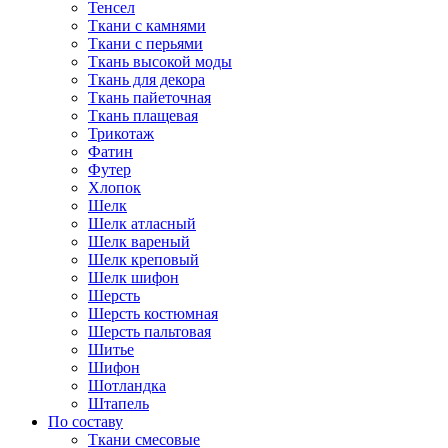
Тенсел
Ткани с камнями
Ткани с перьями
Ткань высокой моды
Ткань для декора
Ткань пайеточная
Ткань плащевая
Трикотаж
Фатин
Футер
Хлопок
Шелк
Шелк атласный
Шелк вареный
Шелк креповый
Шелк шифон
Шерсть
Шерсть костюмная
Шерсть пальтовая
Шитье
Шифон
Шотландка
Штапель
По составу
Ткани смесовые