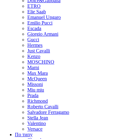
Dolce&Gabbana
ETRO
Elie Saab
Emanuel Ungaro
Emilio Pucci
Escada
Giorgio Armani
Gucci
Hermes
Just Cavalli
Kenzo
MOSCHINO
Marni
Max Mara
McQueen
Missoni
Miu miu
Prada
Richmond
Roberto Cavalli
Salvadore Ferragamo
Stella Jean
Valentino
Versace
По типу