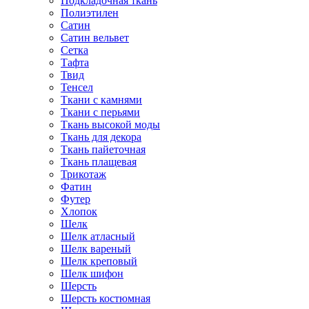
Подкладочная ткань
Полиэтилен
Сатин
Сатин вельвет
Сетка
Тафта
Твид
Тенсел
Ткани с камнями
Ткани с перьями
Ткань высокой моды
Ткань для декора
Ткань пайеточная
Ткань плащевая
Трикотаж
Фатин
Футер
Хлопок
Шелк
Шелк атласный
Шелк вареный
Шелк креповый
Шелк шифон
Шерсть
Шерсть костюмная