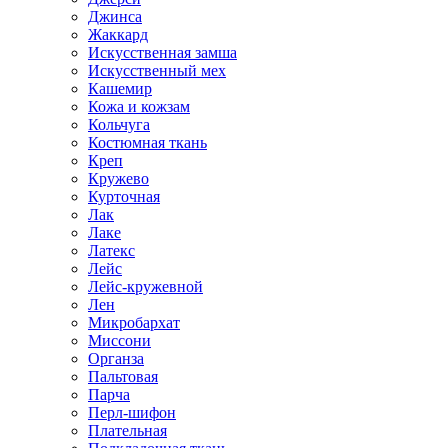
Джинса
Жаккард
Искусственная замша
Искусственный мех
Кашемир
Кожа и кожзам
Кольчуга
Костюмная ткань
Креп
Кружево
Курточная
Лак
Лаке
Латекс
Лейс
Лейс-кружевной
Лен
Микробархат
Миссони
Органза
Пальтовая
Парча
Перл-шифон
Плательная