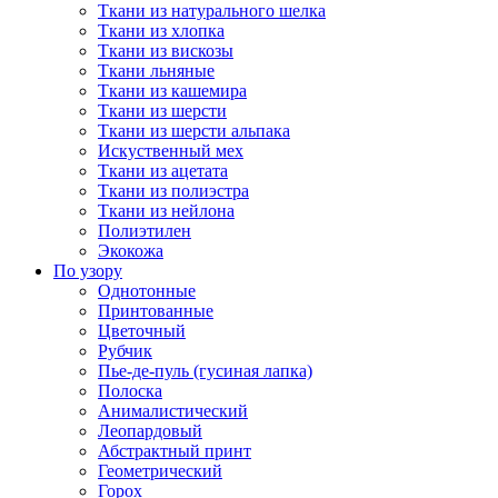
Ткани из натурального шелка
Ткани из хлопка
Ткани из вискозы
Ткани льняные
Ткани из кашемира
Ткани из шерсти
Ткани из шерсти альпака
Искуственный мех
Ткани из ацетата
Ткани из полиэстра
Ткани из нейлона
Полиэтилен
Экокожа
По узору
Однотонные
Принтованные
Цветочный
Рубчик
Пье-де-пуль (гусиная лапка)
Полоска
Анималистический
Леопардовый
Абстрактный принт
Геометрический
Горох