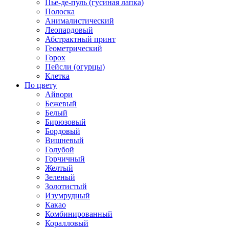
Пье-де-пуль (гусиная лапка)
Полоска
Анималистический
Леопардовый
Абстрактный принт
Геометрический
Горох
Пейсли (огурцы)
Клетка
По цвету
Айвори
Бежевый
Белый
Бирюзовый
Бордовый
Вишневый
Голубой
Горчичный
Желтый
Зеленый
Золотистый
Изумрудный
Какао
Комбинированный
Коралловый