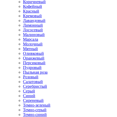
Коричневый
Кофейный
Красный
Кремовый
Лавандовый
Лимонный
Лососевый
Малиновый
Марсала
Молочный
Мятный
Оливковый
Оранжевый
Персиковый
Пудровый
Пыльная роза
Розовый
Салатовый
Серебристый
Серый
Синий
Сиреневый
Темно-зеленый
Темно-серый
Темно-синий