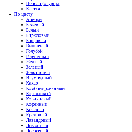
Пейсли (огурцы)
Клетка
По цвету
Айвори
Бежевый
Белый
Бирюзовый
Бордовый
Вишневый
Голубой
Горчичный
Желтый
Зеленый
Золотистый
Изумрудный
Какао
Комбинированный
Коралловый
Коричневый
Кофейный
Красный
Кремовый
Лавандовый
Лимонный
Лососевый