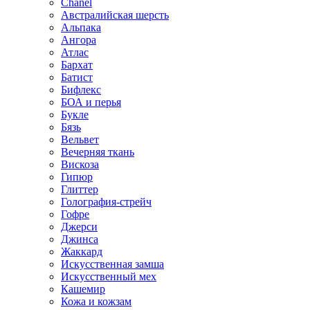
Chanel
Австралийская шерсть
Альпака
Ангора
Атлас
Бархат
Батист
Бифлекс
БОА и перья
Букле
Бязь
Вельвет
Вечерняя ткань
Вискоза
Гипюр
Глиттер
Голография-стрейч
Гофре
Джерси
Джинса
Жаккард
Искусственная замша
Искусственный мех
Кашемир
Кожа и кожзам