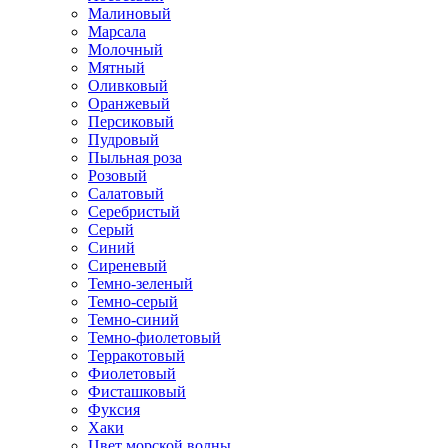
Малиновый
Марсала
Молочный
Мятный
Оливковый
Оранжевый
Персиковый
Пудровый
Пыльная роза
Розовый
Салатовый
Серебристый
Серый
Синий
Сиреневый
Темно-зеленый
Темно-серый
Темно-синий
Темно-фиолетовый
Терракотовый
Фиолетовый
Фисташковый
Фуксия
Хаки
Цвет морской волны