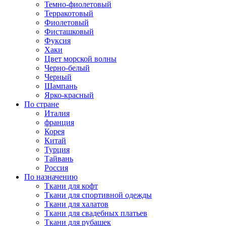
Темно-фиолетовый
Терракотовый
Фиолетовый
Фисташковый
Фуксия
Хаки
Цвет морской волны
Черно-белый
Черный
Шампань
Ярко-красный
По стране
Италия
франция
Корея
Китай
Турция
Тайвань
Россия
По назначению
Ткани для кофт
Ткани для спортивной одежды
Ткани для халатов
Ткани для свадебных платьев
Ткани для рубашек