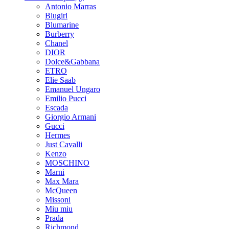
Antonio Marras
Blugirl
Blumarine
Burberry
Chanel
DIOR
Dolce&Gabbana
ETRO
Elie Saab
Emanuel Ungaro
Emilio Pucci
Escada
Giorgio Armani
Gucci
Hermes
Just Cavalli
Kenzo
MOSCHINO
Marni
Max Mara
McQueen
Missoni
Miu miu
Prada
Richmond