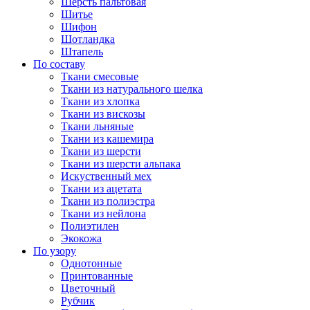
Шерсть пальтовая
Шитье
Шифон
Шотландка
Штапель
По составу
Ткани смесовые
Ткани из натурального шелка
Ткани из хлопка
Ткани из вискозы
Ткани льняные
Ткани из кашемира
Ткани из шерсти
Ткани из шерсти альпака
Искуственный мех
Ткани из ацетата
Ткани из полиэстра
Ткани из нейлона
Полиэтилен
Экокожа
По узору
Однотонные
Принтованные
Цветочный
Рубчик