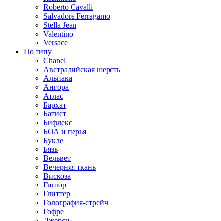
Roberto Cavalli
Salvadore Ferragamo
Stella Jean
Valentino
Versace
По типу
Chanel
Австралийская шерсть
Альпака
Ангора
Атлас
Бархат
Батист
Бифлекс
БОА и перья
Букле
Бязь
Вельвет
Вечерняя ткань
Вискоза
Гипюр
Глиттер
Голография-стрейч
Гофре
Джерси