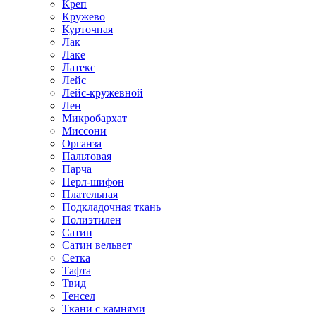
Креп
Кружево
Курточная
Лак
Лаке
Латекс
Лейс
Лейс-кружевной
Лен
Микробархат
Миссони
Органза
Пальтовая
Парча
Перл-шифон
Плательная
Подкладочная ткань
Полиэтилен
Сатин
Сатин вельвет
Сетка
Тафта
Твид
Тенсел
Ткани с камнями