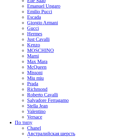
Elie Saab
Emanuel Ungaro
Emilio Pucci
Escada
Giorgio Armani
Gucci
Hermes
Just Cavalli
Kenzo
MOSCHINO
Marni
Max Mara
McQueen
Missoni
Miu miu
Prada
Richmond
Roberto Cavalli
Salvadore Ferragamo
Stella Jean
Valentino
Versace
По типу
Chanel
Австралийская шерсть