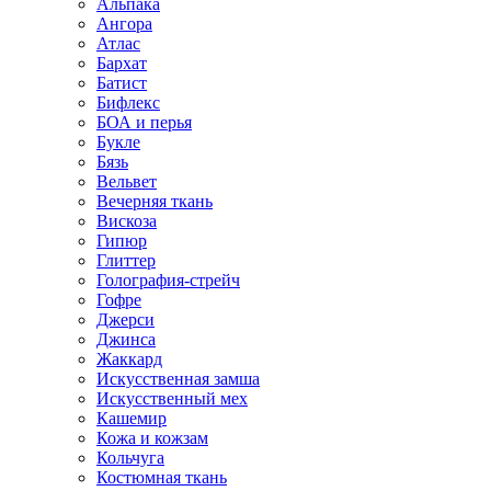
Альпака
Ангора
Атлас
Бархат
Батист
Бифлекс
БОА и перья
Букле
Бязь
Вельвет
Вечерняя ткань
Вискоза
Гипюр
Глиттер
Голография-стрейч
Гофре
Джерси
Джинса
Жаккард
Искусственная замша
Искусственный мех
Кашемир
Кожа и кожзам
Кольчуга
Костюмная ткань