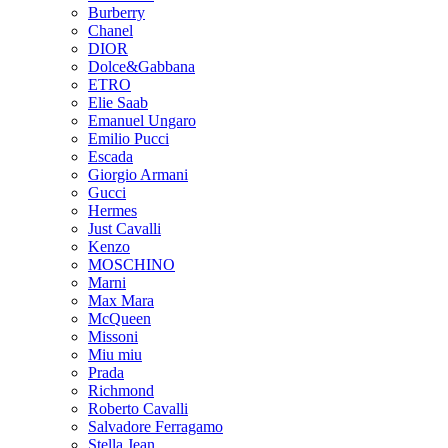
Burberry
Chanel
DIOR
Dolce&Gabbana
ETRO
Elie Saab
Emanuel Ungaro
Emilio Pucci
Escada
Giorgio Armani
Gucci
Hermes
Just Cavalli
Kenzo
MOSCHINO
Marni
Max Mara
McQueen
Missoni
Miu miu
Prada
Richmond
Roberto Cavalli
Salvadore Ferragamo
Stella Jean