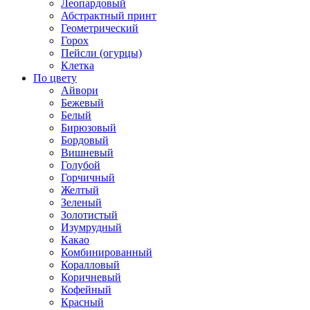
Леопардовый
Абстрактный принт
Геометрический
Горох
Пейсли (огурцы)
Клетка
По цвету
Айвори
Бежевый
Белый
Бирюзовый
Бордовый
Вишневый
Голубой
Горчичный
Желтый
Зеленый
Золотистый
Изумрудный
Какао
Комбинированный
Коралловый
Коричневый
Кофейный
Красный