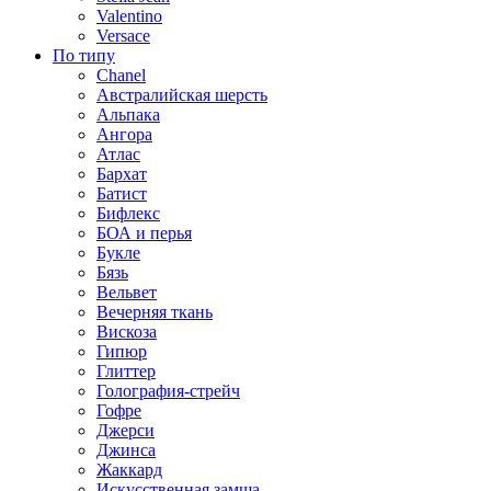
Valentino
Versace
По типу
Chanel
Австралийская шерсть
Альпака
Ангора
Атлас
Бархат
Батист
Бифлекс
БОА и перья
Букле
Бязь
Вельвет
Вечерняя ткань
Вискоза
Гипюр
Глиттер
Голография-стрейч
Гофре
Джерси
Джинса
Жаккард
Искусственная замша