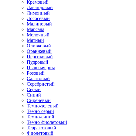
Кремовый
Лавандовый
Лимонный
Лососевый
Малиновый
Марсала
Молочный
Мятный
Оливковый
Оранжевый
Персиковый
Пудровый
Пыльная роза
Розовый
Салатовый
Серебристый
Серый
Синий
Сиреневый
Темно-зеленый
Темно-серый
Темно-синий
Темно-фиолетовый
Терракотовый
Фиолетовый