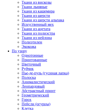
Ткани из вискозы
Ткани льняные
Ткани из кашемира
Ткани из шерсти
Ткани из шерсти альпака
Искуственный мех
Ткани из ацетата
Ткани из полиэстра
Ткани из нейлона
Полиэтилен
Экокожа
По узору
Однотонные
Принтованные
Цветочный
Рубчик
Пье-де-пуль (гусиная лапка)
Полоска
Анималистический
Леопардовый
Абстрактный принт
Геометрический
Горох
Пейсли (огурцы)
Клетка