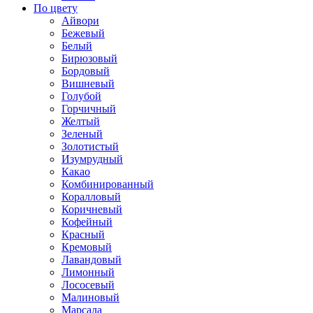
По цвету
Айвори
Бежевый
Белый
Бирюзовый
Бордовый
Вишневый
Голубой
Горчичный
Желтый
Зеленый
Золотистый
Изумрудный
Какао
Комбинированный
Коралловый
Коричневый
Кофейный
Красный
Кремовый
Лавандовый
Лимонный
Лососевый
Малиновый
Марсала