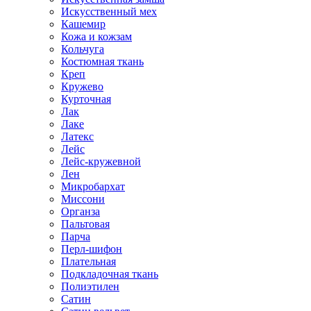
Искусственный мех
Кашемир
Кожа и кожзам
Кольчуга
Костюмная ткань
Креп
Кружево
Курточная
Лак
Лаке
Латекс
Лейс
Лейс-кружевной
Лен
Микробархат
Миссони
Органза
Пальтовая
Парча
Перл-шифон
Плательная
Подкладочная ткань
Полиэтилен
Сатин