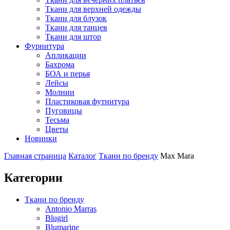
Ткани для верхней одежды
Ткани для блузок
Ткани для танцев
Ткани для штор
Фурнитура
Апликации
Бахрома
БОА и перья
Лейсы
Молнии
Пластиковая футнитура
Пуговицы
Тесьма
Цветы
Новинки
Главная страница
Каталог
Ткани по бренду
Max Mara
Категории
Ткани по бренду
Antonio Marras
Blugirl
Blumarine