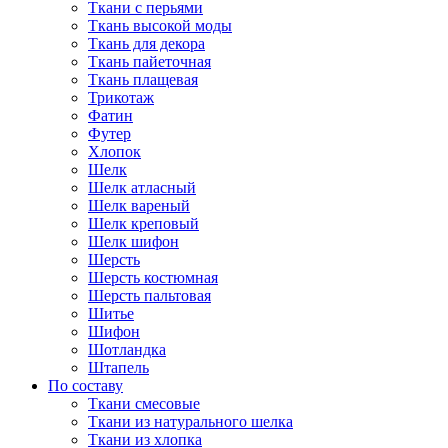
Ткани с перьями
Ткань высокой моды
Ткань для декора
Ткань пайеточная
Ткань плащевая
Трикотаж
Фатин
Футер
Хлопок
Шелк
Шелк атласный
Шелк вареный
Шелк креповый
Шелк шифон
Шерсть
Шерсть костюмная
Шерсть пальтовая
Шитье
Шифон
Шотландка
Штапель
По составу
Ткани смесовые
Ткани из натурального шелка
Ткани из хлопка