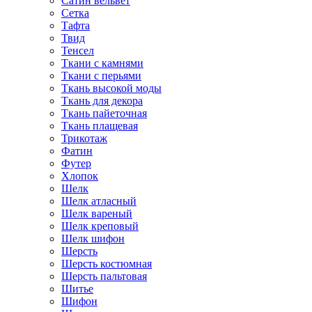
Сатин вельвет
Сетка
Тафта
Твид
Тенсел
Ткани с камнями
Ткани с перьями
Ткань высокой моды
Ткань для декора
Ткань пайеточная
Ткань плащевая
Трикотаж
Фатин
Футер
Хлопок
Шелк
Шелк атласный
Шелк вареный
Шелк креповый
Шелк шифон
Шерсть
Шерсть костюмная
Шерсть пальтовая
Шитье
Шифон