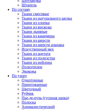
Шотландка
Штапель
По составу
Ткани смесовые
Ткани из натурального шелка
Ткани из хлопка
Ткани из вискозы
Ткани льняные
Ткани из кашемира
Ткани из шерсти
Ткани из шерсти альпака
Искуственный мех
Ткани из ацетата
Ткани из полиэстра
Ткани из нейлона
Полиэтилен
Экокожа
По узору
Однотонные
Принтованные
Цветочный
Рубчик
Пье-де-пуль (гусиная лапка)
Полоска
Анималистический