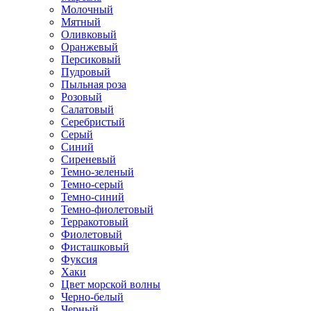
Молочный
Мятный
Оливковый
Оранжевый
Персиковый
Пудровый
Пыльная роза
Розовый
Салатовый
Серебристый
Серый
Синий
Сиреневый
Темно-зеленый
Темно-серый
Темно-синий
Темно-фиолетовый
Терракотовый
Фиолетовый
Фисташковый
Фуксия
Хаки
Цвет морской волны
Черно-белый
Черный