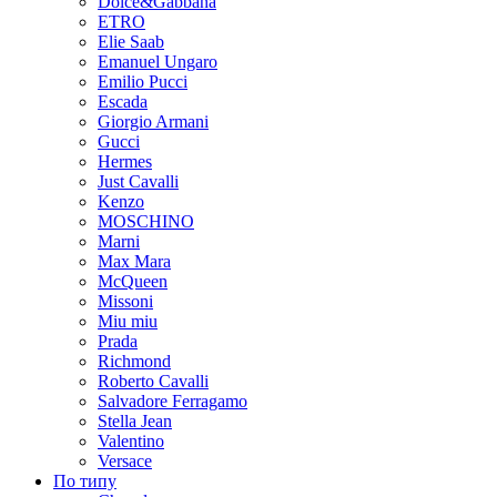
Dolce&Gabbana
ETRO
Elie Saab
Emanuel Ungaro
Emilio Pucci
Escada
Giorgio Armani
Gucci
Hermes
Just Cavalli
Kenzo
MOSCHINO
Marni
Max Mara
McQueen
Missoni
Miu miu
Prada
Richmond
Roberto Cavalli
Salvadore Ferragamo
Stella Jean
Valentino
Versace
По типу