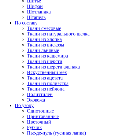
Шитье
Шифон
Шотландка
Штапель
По составу
Ткани смесовые
Ткани из натурального шелка
Ткани из хлопка
Ткани из вискозы
Ткани льняные
Ткани из кашемира
Ткани из шерсти
Ткани из шерсти альпака
Искуственный мех
Ткани из ацетата
Ткани из полиэстра
Ткани из нейлона
Полиэтилен
Экокожа
По узору
Однотонные
Принтованные
Цветочный
Рубчик
Пье-де-пуль (гусиная лапка)