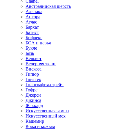
Chanel
Австралийская шерсть
Альпака
Ангора
Атлас
Бархат
Батист
Бифлекс
БОА и перья
Букле
Бязь
Вельвет
Вечерняя ткань
Вискоза
Гипюр
Глиттер
Голография-стрейч
Гофре
Джерси
Джинса
Жаккард
Искусственная замша
Искусственный мех
Кашемир
Кожа и кожзам