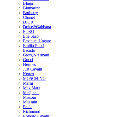
Blugirl
Blumarine
Burberry
Chanel
DIOR
Dolce&Gabbana
ETRO
Elie Saab
Emanuel Ungaro
Emilio Pucci
Escada
Giorgio Armani
Gucci
Hermes
Just Cavalli
Kenzo
MOSCHINO
Marni
Max Mara
McQueen
Missoni
Miu miu
Prada
Richmond
Roberto Cavalli