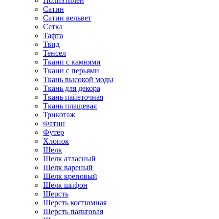
Полиэтилен
Сатин
Сатин вельвет
Сетка
Тафта
Твид
Тенсел
Ткани с камнями
Ткани с перьями
Ткань высокой моды
Ткань для декора
Ткань пайеточная
Ткань плащевая
Трикотаж
Фатин
Футер
Хлопок
Шелк
Шелк атласный
Шелк вареный
Шелк креповый
Шелк шифон
Шерсть
Шерсть костюмная
Шерсть пальтовая