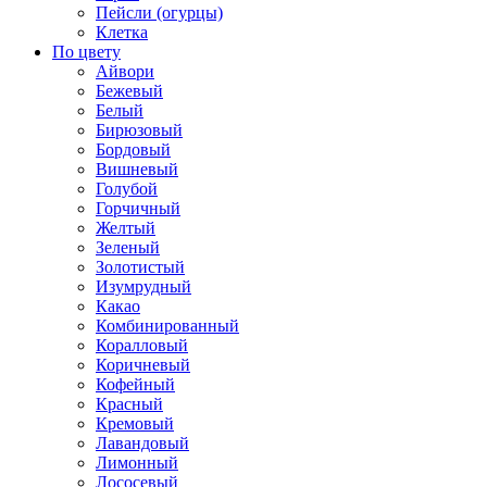
Пейсли (огурцы)
Клетка
По цвету
Айвори
Бежевый
Белый
Бирюзовый
Бордовый
Вишневый
Голубой
Горчичный
Желтый
Зеленый
Золотистый
Изумрудный
Какао
Комбинированный
Коралловый
Коричневый
Кофейный
Красный
Кремовый
Лавандовый
Лимонный
Лососевый