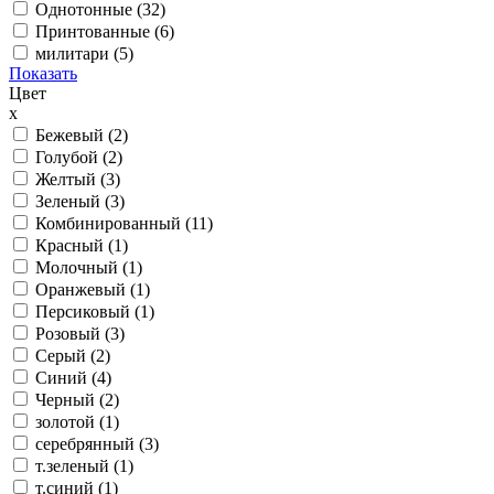
Однотонные (
32
)
Принтованные (
6
)
милитари (
5
)
Показать
Цвет
x
Бежевый (
2
)
Голубой (
2
)
Желтый (
3
)
Зеленый (
3
)
Комбинированный (
11
)
Красный (
1
)
Молочный (
1
)
Оранжевый (
1
)
Персиковый (
1
)
Розовый (
3
)
Серый (
2
)
Синий (
4
)
Черный (
2
)
золотой (
1
)
серебрянный (
3
)
т.зеленый (
1
)
т.синий (
1
)