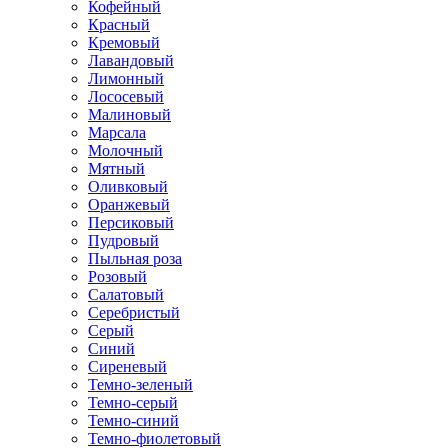
Кофейный
Красный
Кремовый
Лавандовый
Лимонный
Лососевый
Малиновый
Марсала
Молочный
Мятный
Оливковый
Оранжевый
Персиковый
Пудровый
Пыльная роза
Розовый
Салатовый
Серебристый
Серый
Синий
Сиреневый
Темно-зеленый
Темно-серый
Темно-синий
Темно-фиолетовый