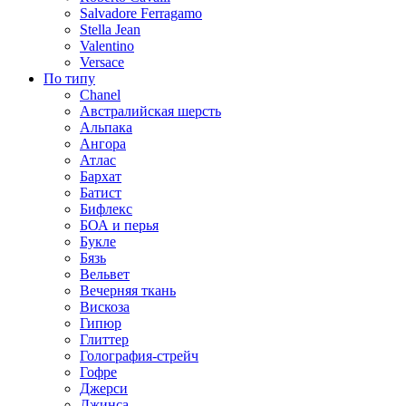
Salvadore Ferragamo
Stella Jean
Valentino
Versace
По типу
Chanel
Австралийская шерсть
Альпака
Ангора
Атлас
Бархат
Батист
Бифлекс
БОА и перья
Букле
Бязь
Вельвет
Вечерняя ткань
Вискоза
Гипюр
Глиттер
Голография-стрейч
Гофре
Джерси
Джинса