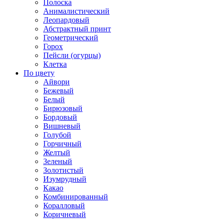
Полоска
Анималистический
Леопардовый
Абстрактный принт
Геометрический
Горох
Пейсли (огурцы)
Клетка
По цвету
Айвори
Бежевый
Белый
Бирюзовый
Бордовый
Вишневый
Голубой
Горчичный
Желтый
Зеленый
Золотистый
Изумрудный
Какао
Комбинированный
Коралловый
Коричневый