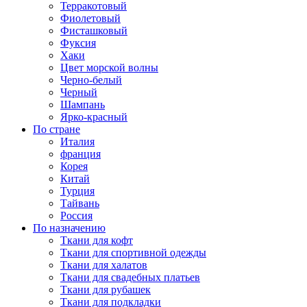
Терракотовый
Фиолетовый
Фисташковый
Фуксия
Хаки
Цвет морской волны
Черно-белый
Черный
Шампань
Ярко-красный
По стране
Италия
франция
Корея
Китай
Турция
Тайвань
Россия
По назначению
Ткани для кофт
Ткани для спортивной одежды
Ткани для халатов
Ткани для свадебных платьев
Ткани для рубашек
Ткани для подкладки