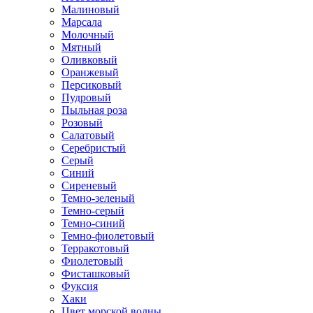
Малиновый
Марсала
Молочный
Мятный
Оливковый
Оранжевый
Персиковый
Пудровый
Пыльная роза
Розовый
Салатовый
Серебристый
Серый
Синий
Сиреневый
Темно-зеленый
Темно-серый
Темно-синий
Темно-фиолетовый
Терракотовый
Фиолетовый
Фисташковый
Фуксия
Хаки
Цвет морской волны