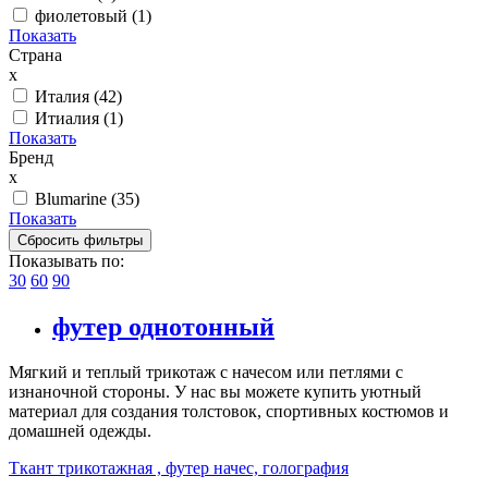
фиолетовый (
1
)
Показать
Страна
x
Италия (
42
)
Итиалия (
1
)
Показать
Бренд
x
Blumarine (
35
)
Показать
Показывать по:
30
60
90
футер однотонный
Мягкий и теплый трикотаж с начесом или петлями с
изнаночной стороны. У нас вы можете купить уютный
материал для создания толстовок, спортивных костюмов и
домашней одежды.
Ткант трикотажная , футер начес, голография