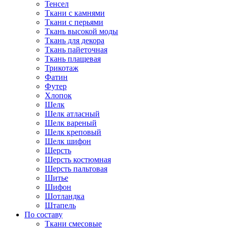
Тенсел
Ткани с камнями
Ткани с перьями
Ткань высокой моды
Ткань для декора
Ткань пайеточная
Ткань плащевая
Трикотаж
Фатин
Футер
Хлопок
Шелк
Шелк атласный
Шелк вареный
Шелк креповый
Шелк шифон
Шерсть
Шерсть костюмная
Шерсть пальтовая
Шитье
Шифон
Шотландка
Штапель
По составу
Ткани смесовые