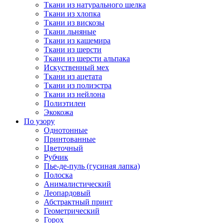
Ткани из натурального шелка
Ткани из хлопка
Ткани из вискозы
Ткани льняные
Ткани из кашемира
Ткани из шерсти
Ткани из шерсти альпака
Искуственный мех
Ткани из ацетата
Ткани из полиэстра
Ткани из нейлона
Полиэтилен
Экокожа
По узору
Однотонные
Принтованные
Цветочный
Рубчик
Пье-де-пуль (гусиная лапка)
Полоска
Анималистический
Леопардовый
Абстрактный принт
Геометрический
Горох