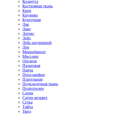
Кольчуга
Костюмная ткань
Креп
Кружево
Курточная
Лак
Лаке
Латекс
Лейс
Лейс-кружевной
Лен
Микробархат
Миссони
Органза
Пальтовая
Парча
Перл-шифон
Плательная
Подкладочная ткань
Полиэтилен
Сатин
Сатин вельвет
Сетка
Тафта
Твид