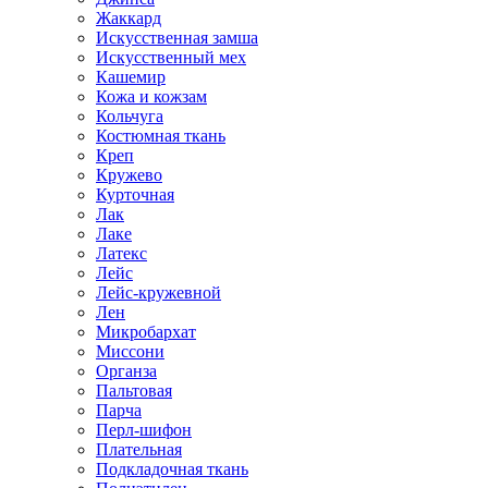
Жаккард
Искусственная замша
Искусственный мех
Кашемир
Кожа и кожзам
Кольчуга
Костюмная ткань
Креп
Кружево
Курточная
Лак
Лаке
Латекс
Лейс
Лейс-кружевной
Лен
Микробархат
Миссони
Органза
Пальтовая
Парча
Перл-шифон
Плательная
Подкладочная ткань