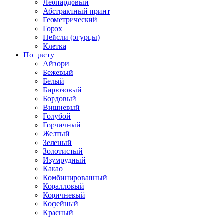
Леопардовый
Абстрактный принт
Геометрический
Горох
Пейсли (огурцы)
Клетка
По цвету
Айвори
Бежевый
Белый
Бирюзовый
Бордовый
Вишневый
Голубой
Горчичный
Желтый
Зеленый
Золотистый
Изумрудный
Какао
Комбинированный
Коралловый
Коричневый
Кофейный
Красный