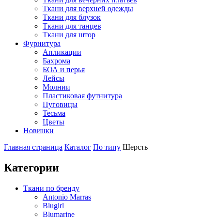
Ткани для верхней одежды
Ткани для блузок
Ткани для танцев
Ткани для штор
Фурнитура
Апликации
Бахрома
БОА и перья
Лейсы
Молнии
Пластиковая футнитура
Пуговицы
Тесьма
Цветы
Новинки
Главная страница
Каталог
По типу
Шерсть
Категории
Ткани по бренду
Antonio Marras
Blugirl
Blumarine