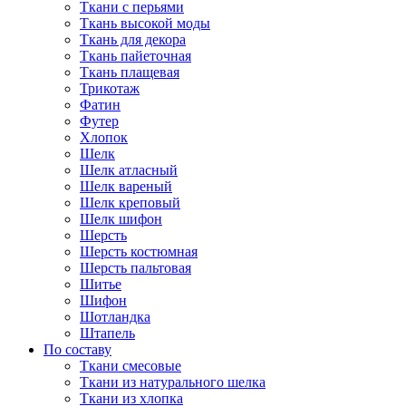
Ткани с перьями
Ткань высокой моды
Ткань для декора
Ткань пайеточная
Ткань плащевая
Трикотаж
Фатин
Футер
Хлопок
Шелк
Шелк атласный
Шелк вареный
Шелк креповый
Шелк шифон
Шерсть
Шерсть костюмная
Шерсть пальтовая
Шитье
Шифон
Шотландка
Штапель
По составу
Ткани смесовые
Ткани из натурального шелка
Ткани из хлопка