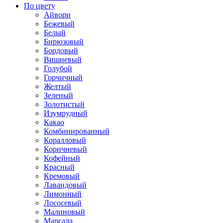
По цвету
Айвори
Бежевый
Белый
Бирюзовый
Бордовый
Вишневый
Голубой
Горчичный
Желтый
Зеленый
Золотистый
Изумрудный
Какао
Комбинированный
Коралловый
Коричневый
Кофейный
Красный
Кремовый
Лавандовый
Лимонный
Лососевый
Малиновый
Марсала