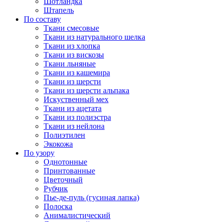
Шотландка
Штапель
По составу
Ткани смесовые
Ткани из натурального шелка
Ткани из хлопка
Ткани из вискозы
Ткани льняные
Ткани из кашемира
Ткани из шерсти
Ткани из шерсти альпака
Искуственный мех
Ткани из ацетата
Ткани из полиэстра
Ткани из нейлона
Полиэтилен
Экокожа
По узору
Однотонные
Принтованные
Цветочный
Рубчик
Пье-де-пуль (гусиная лапка)
Полоска
Анималистический