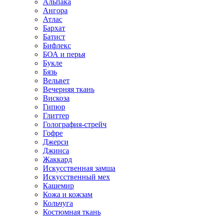
Альпака
Ангора
Атлас
Бархат
Батист
Бифлекс
БОА и перья
Букле
Бязь
Вельвет
Вечерняя ткань
Вискоза
Гипюр
Глиттер
Голография-стрейч
Гофре
Джерси
Джинса
Жаккард
Искусственная замша
Искусственный мех
Кашемир
Кожа и кожзам
Кольчуга
Костюмная ткань