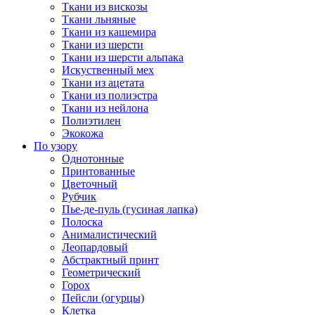
Ткани из вискозы
Ткани льняные
Ткани из кашемира
Ткани из шерсти
Ткани из шерсти альпака
Искуственный мех
Ткани из ацетата
Ткани из полиэстра
Ткани из нейлона
Полиэтилен
Экокожа
По узору
Однотонные
Принтованные
Цветочный
Рубчик
Пье-де-пуль (гусиная лапка)
Полоска
Анималистический
Леопардовый
Абстрактный принт
Геометрический
Горох
Пейсли (огурцы)
Клетка