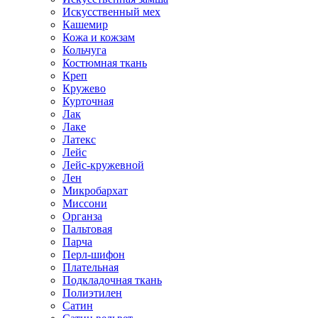
Искусственный мех
Кашемир
Кожа и кожзам
Кольчуга
Костюмная ткань
Креп
Кружево
Курточная
Лак
Лаке
Латекс
Лейс
Лейс-кружевной
Лен
Микробархат
Миссони
Органза
Пальтовая
Парча
Перл-шифон
Плательная
Подкладочная ткань
Полиэтилен
Сатин