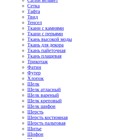
Сатин вельвет
Сетка
Тафта
Твид
Тенсел
Ткани с камнями
Ткани с перьями
Ткань высокой моды
Ткань для декора
Ткань пайеточная
Ткань плащевая
Трикотаж
Фатин
Футер
Хлопок
Шелк
Шелк атласный
Шелк вареный
Шелк креповый
Шелк шифон
Шерсть
Шерсть костюмная
Шерсть пальтовая
Шитье
Шифон