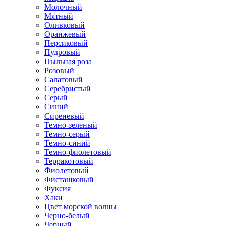
Молочный
Мятный
Оливковый
Оранжевый
Персиковый
Пудровый
Пыльная роза
Розовый
Салатовый
Серебристый
Серый
Синий
Сиреневый
Темно-зеленый
Темно-серый
Темно-синий
Темно-фиолетовый
Терракотовый
Фиолетовый
Фисташковый
Фуксия
Хаки
Цвет морской волны
Черно-белый
Черный