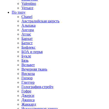
Valentino
Versace
По типу
Chanel
Австралийская шерсть
Альпака
Ангора
Атлас
Бархат
Батист
Бифлекс
БОА и перья
Букле
Бязь
Вельвет
Вечерняя ткань
Вискоза
Гипюр
Глиттер
Голография-стрейч
Гофре
Джерси
Джинса
Жаккард
Искусственная замша