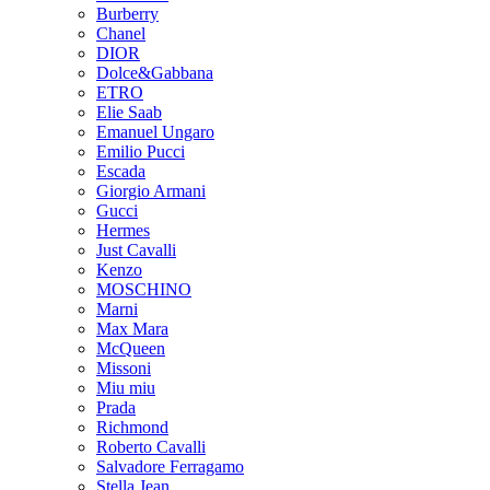
Burberry
Chanel
DIOR
Dolce&Gabbana
ETRO
Elie Saab
Emanuel Ungaro
Emilio Pucci
Escada
Giorgio Armani
Gucci
Hermes
Just Cavalli
Kenzo
MOSCHINO
Marni
Max Mara
McQueen
Missoni
Miu miu
Prada
Richmond
Roberto Cavalli
Salvadore Ferragamo
Stella Jean