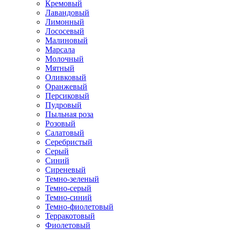
Кремовый
Лавандовый
Лимонный
Лососевый
Малиновый
Марсала
Молочный
Мятный
Оливковый
Оранжевый
Персиковый
Пудровый
Пыльная роза
Розовый
Салатовый
Серебристый
Серый
Синий
Сиреневый
Темно-зеленый
Темно-серый
Темно-синий
Темно-фиолетовый
Терракотовый
Фиолетовый