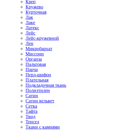
Креп
Кружево
Курточная
Лак
Лаке
Латекс
Лейс
Лейс-кружевной
Лен
Микробархат
Миссони
Органза
Пальтовая
Парча
Перл-шифон
Плательная
Подкладочная ткань
Полиэтилен
Сатин
Сатин вельвет
Сетка
Тафта
Твид
Тенсел
Ткани с камнями