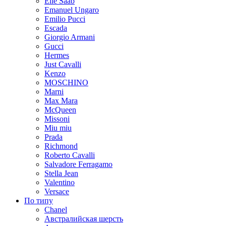
Elie Saab
Emanuel Ungaro
Emilio Pucci
Escada
Giorgio Armani
Gucci
Hermes
Just Cavalli
Kenzo
MOSCHINO
Marni
Max Mara
McQueen
Missoni
Miu miu
Prada
Richmond
Roberto Cavalli
Salvadore Ferragamo
Stella Jean
Valentino
Versace
По типу
Chanel
Австралийская шерсть